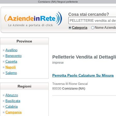
Comiziano (NA) Negozi pelletterie
Cosa stai cercando?
Categoria
Nome Aziend
Province
Avellino
Benevento
Pelletterie Vendita al Dettag
Caserta
imprese
Napoli
Salerno
Perrotta Paolo Calzature Su Misura
Traversa III Rione Gescal
Regioni
80030
Comiziano (NA)
Abruzzo
Basilicata
Calabria
Campania