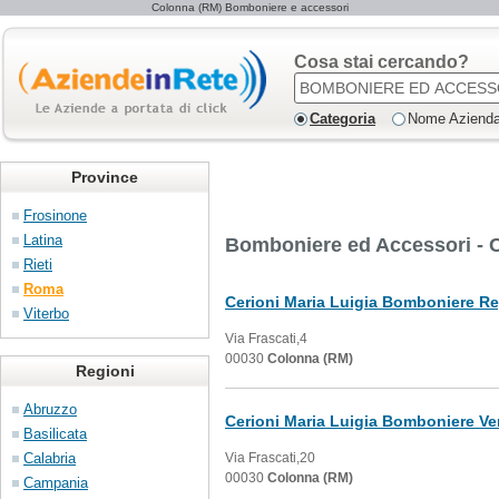
Colonna (RM) Bomboniere e accessori
Cosa stai cercando?
Categoria
Nome Aziend
Province
Frosinone
Latina
Bomboniere ed Accessori - 
Rieti
Roma
Cerioni Maria Luigia Bomboniere Reg
Viterbo
Via Frascati,4
00030
Colonna (RM)
Regioni
Abruzzo
Cerioni Maria Luigia Bomboniere Ve
Basilicata
Calabria
Via Frascati,20
00030
Colonna (RM)
Campania