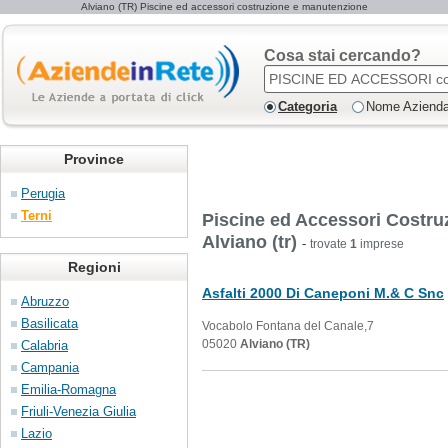
Alviano (TR) Piscine ed accessori costruzione e manutenzione
Cosa stai cercando?
Categoria
Nome Aziend
Province
Perugia
Terni
Piscine ed Accessori Costru
Alviano (tr)
-
trovate
1
imprese
Regioni
Asfalti 2000 Di Caneponi M.& C Snc
Abruzzo
Basilicata
Vocabolo Fontana del Canale,7
05020
Alviano (TR)
Calabria
Campania
Emilia-Romagna
Friuli-Venezia Giulia
Lazio