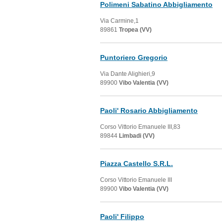
Polimeni Sabatino Abbigliamento
Via Carmine,1
89861
Tropea (VV)
Puntoriero Gregorio
Via Dante Alighieri,9
89900
Vibo Valentia (VV)
Paoli' Rosario Abbigliamento
Corso Vittorio Emanuele III,83
89844
Limbadi (VV)
Piazza Castello S.R.L.
Corso Vittorio Emanuele III
89900
Vibo Valentia (VV)
Paoli' Filippo