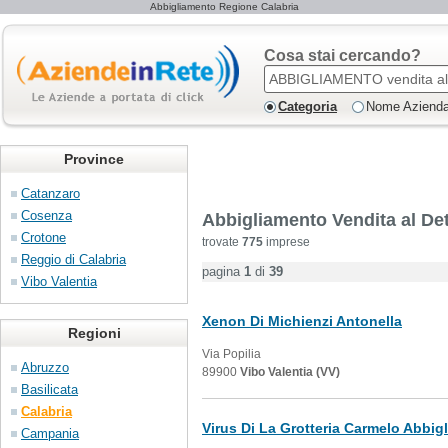
Abbigliamento Regione Calabria
Cosa stai cercando?
Categoria
Nome Aziend
Province
Catanzaro
Cosenza
Abbigliamento Vendita al Det
Crotone
trovate
775
imprese
Reggio di Calabria
pagina
1
di
39
Vibo Valentia
Xenon Di Michienzi Antonella
Regioni
Via Popilia
Abruzzo
89900
Vibo Valentia (VV)
Basilicata
Calabria
Virus Di La Grotteria Carmelo Abbig
Campania