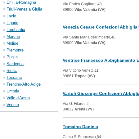
Emilia-Romagna
Via Enrico Gagliardi,48
Friuli-Venezia Giulia
89900
Vibo Valentia (VV)
Lazio
Liguria
Venezia Cesare Confezioni Abbigli
Lombardia
Marche
Via Santa Maria dell'Imperio,46
89900
Vibo Valentia (VV)
Molise
Piemonte
Puglia
Ventrice Francesco Abbigliamento E
Sardegna
Sicilia
Via Vittorio Veneto,11
89861
Tropea (VV)
Toscana
Trentino-Alto Adige
Umbria
Vartuli Giuseppe Confezioni Abbigl
Valle d'Aosta
Via G. Filardo,2
Veneto
89832
Arena (VV)
Tomaino Daniela
Corso S. Francesco,64