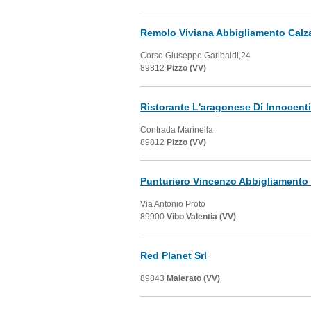
Remolo Viviana Abbigliamento Calza
Corso Giuseppe Garibaldi,24
89812
Pizzo (VV)
Ristorante L'aragonese Di Innocent
Contrada Marinella
89812
Pizzo (VV)
Punturiero Vincenzo Abbigliamento
Via Antonio Proto
89900
Vibo Valentia (VV)
Red Planet Srl
89843
Maierato (VV)