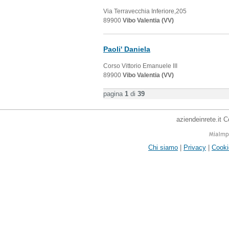
Via Terravecchia Inferiore,205
89900
Vibo Valentia (VV)
Paoli' Daniela
Corso Vittorio Emanuele III
89900
Vibo Valentia (VV)
pagina
1
di
39
aziendeinrete.it 
Chi siamo
|
Privacy
|
Cooki