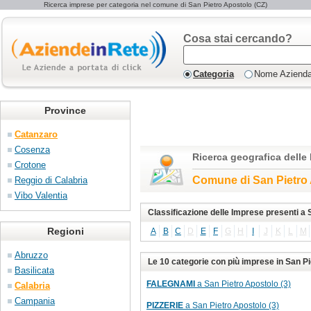
Ricerca imprese per categoria nel comune di San Pietro Apostolo (CZ)
Cosa stai cercando?
Categoria
Nome Aziend
Province
Catanzaro
Cosenza
Ricerca geografica delle
Crotone
Comune di San Pietro
Reggio di Calabria
Vibo Valentia
Classificazione delle Imprese presenti a 
Regioni
A
B
C
D
E
F
G
H
I
J
K
L
M
Abruzzo
Le 10 categorie con più imprese in San P
Basilicata
FALEGNAMI
a San Pietro Apostolo (3)
Calabria
Campania
PIZZERIE
a San Pietro Apostolo (3)