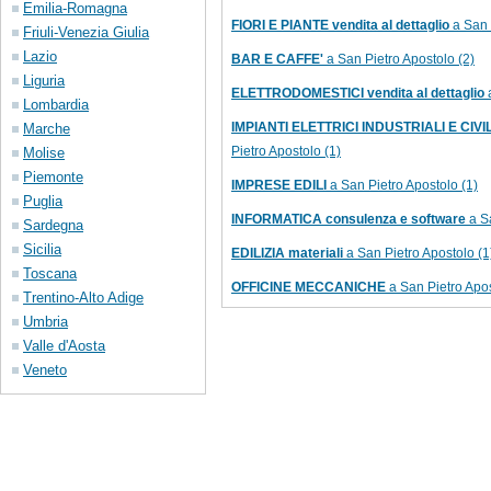
Emilia-Romagna
FIORI E PIANTE vendita al dettaglio
a San 
Friuli-Venezia Giulia
Lazio
BAR E CAFFE'
a San Pietro Apostolo (2)
Liguria
ELETTRODOMESTICI vendita al dettaglio
a
Lombardia
IMPIANTI ELETTRICI INDUSTRIALI E CIVILI
Marche
Pietro Apostolo (1)
Molise
Piemonte
IMPRESE EDILI
a San Pietro Apostolo (1)
Puglia
INFORMATICA consulenza e software
a Sa
Sardegna
Sicilia
EDILIZIA materiali
a San Pietro Apostolo (1
Toscana
OFFICINE MECCANICHE
a San Pietro Apos
Trentino-Alto Adige
Umbria
Valle d'Aosta
Veneto