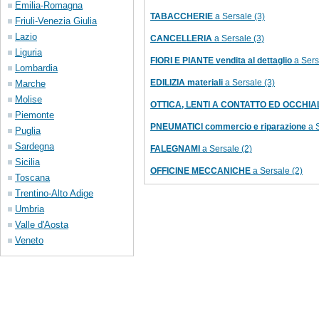
Emilia-Romagna
TABACCHERIE
a Sersale (3)
Friuli-Venezia Giulia
Lazio
CANCELLERIA
a Sersale (3)
Liguria
FIORI E PIANTE vendita al dettaglio
a Sers
Lombardia
EDILIZIA materiali
a Sersale (3)
Marche
Molise
OTTICA, LENTI A CONTATTO ED OCCHIALI v
Piemonte
PNEUMATICI commercio e riparazione
a S
Puglia
Sardegna
FALEGNAMI
a Sersale (2)
Sicilia
OFFICINE MECCANICHE
a Sersale (2)
Toscana
Trentino-Alto Adige
Umbria
Valle d'Aosta
Veneto