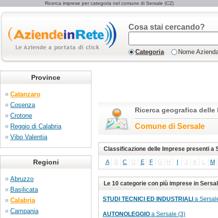
Ricerca imprese per categoria nel comune di Sersale (CZ)
Cosa stai cercando?
Categoria
Nome Aziend
Province
Catanzaro
Cosenza
Ricerca geografica delle
Crotone
Comune di Sersale
Reggio di Calabria
Vibo Valentia
Classificazione delle Imprese presenti a 
Regioni
A
B
C
D
E
F
G
H
I
J
K
L
M
Abruzzo
Le 10 categorie con più imprese in Sersa
Basilicata
STUDI TECNICI ED INDUSTRIALI
a Sersale
Calabria
Campania
AUTONOLEGGIO
a Sersale (3)