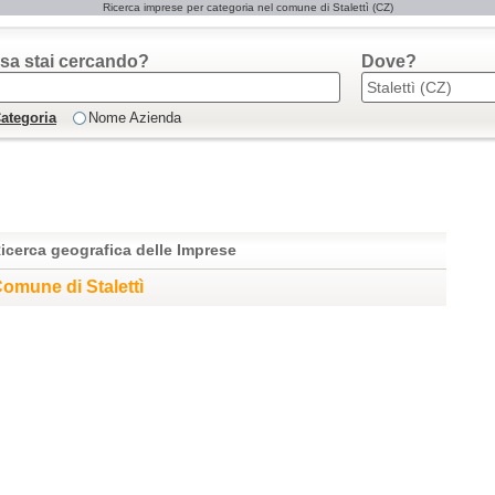
Ricerca imprese per categoria nel comune di Stalettì (CZ)
sa stai cercando?
Dove?
ategoria
Nome Azienda
icerca geografica delle Imprese
omune di Stalettì