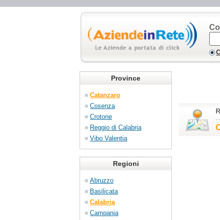
Co
C
Province
Catanzaro
Cosenza
R
Crotone
C
Reggio di Calabria
Vibo Valentia
Regioni
Abruzzo
Basilicata
Calabria
Campania