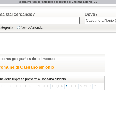
Ricerca imprese per categoria nel comune di Cassano all'Ionio (CS)
sa stai cercando?
Dove?
ategoria
Nome Azienda
icerca geografica delle Imprese
omune di Cassano all'Ionio
one delle Imprese presenti a Cassano all'Ionio
E
F
G
H
I
J
K
L
M
N
O
P
Q
R
S
T
U
V
W
X
Y
Z