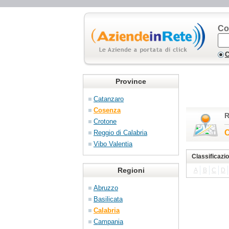
Co
C
Province
Catanzaro
Cosenza
R
Crotone
C
Reggio di Calabria
Vibo Valentia
Classificazi
Regioni
A
B
C
D
Abruzzo
Basilicata
Calabria
Campania