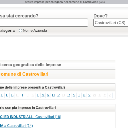
Ricerca imprese per categoria nel comune di Castrovillari (CS)
sa stai cercando?
Dove?
ategoria
Nome Azienda
icerca geografica delle Imprese
omune di Castrovillari
ne delle Imprese presenti a Castrovillari
E
F
G
H
I
J
K
L
M
N
O
P
Q
R
S
T
U
V
W
X
Y
Z
ie con più imprese in Castrovillari
CI ED INDUSTRIALI
a Castrovillari (18)
IA
a Castrovillari (14)