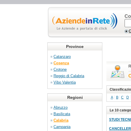
Co
C
Province
Catanzaro
Cosenza
R
Crotone
C
Reggio di Calabria
Vibo Valentia
Classificazio
Regioni
A
B
C
D
Abruzzo
Le 10 categor
Basilicata
STUDI TECNI
Calabria
Campania
CANCELLER