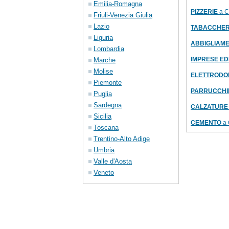
Emilia-Romagna
PIZZERIE
a Ca
Friuli-Venezia Giulia
Lazio
TABACCHER
Liguria
ABBIGLIAMENT
Lombardia
IMPRESE EDI
Marche
Molise
ELETTRODOMES
Piemonte
PARRUCCHI
Puglia
Sardegna
CALZATURE ve
Sicilia
CEMENTO
a 
Toscana
Trentino-Alto Adige
Umbria
Valle d'Aosta
Veneto