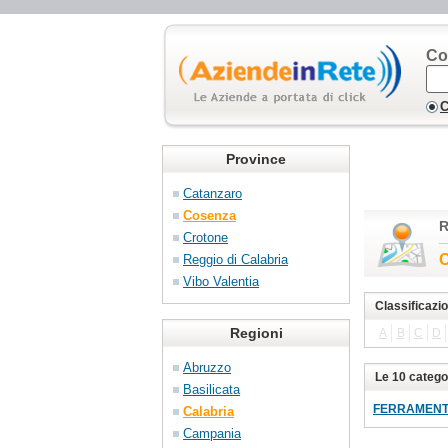
Co
C
Province
Catanzaro
Cosenza
R
Crotone
C
Reggio di Calabria
Vibo Valentia
Classificazi
Regioni
A
B
C
D
Abruzzo
Le 10 catego
Basilicata
FERRAMENTA 
Calabria
Campania