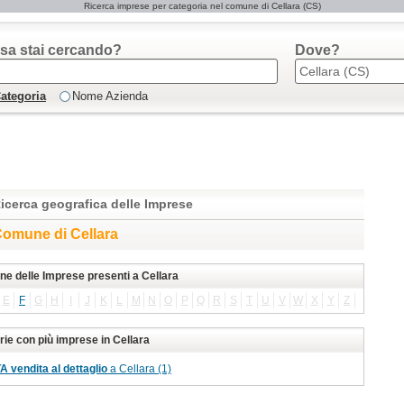
Ricerca imprese per categoria nel comune di Cellara (CS)
sa stai cercando?
Dove?
ategoria
Nome Azienda
icerca geografica delle Imprese
omune di Cellara
one delle Imprese presenti a Cellara
E
F
G
H
I
J
K
L
M
N
O
P
Q
R
S
T
U
V
W
X
Y
Z
rie con più imprese in Cellara
vendita al dettaglio
a Cellara (1)