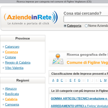
Ricerca imprese per categoria nel comune di Figline Vegliaturo (CS)
Cosa stai cercando?
Categoria
Nome Aziend
Province
Catanzaro
Cosenza
Ricerca geografica delle
Crotone
Comune di Figline Veg
Reggio di Calabria
Vibo Valentia
Classificazione delle Imprese presenti a F
Regioni
A
B
C
D
E
F
G
H
I
J
K
L
M
Abruzzo
Le 10 categorie con più imprese in Figline
Basilicata
GOMMA ARTICOLI TECNICI produzione e
Calabria
Campania
ARREDAMENTO UFFICI
a Figline Vegliatur