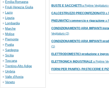
Emilia-Romagna
BUSTE E SACCHETTI
a Figline Vegliaturo 
Friuli-Venezia Giulia
Lazio
CALCESTRUZZO PRECONFEZIONATO
a F
Liguria
PNEUMATICI commercio e riparazione
a F
Lombardia
CONDIZIONAMENTO ARIA IMPIANTI instal
Marche
Vegliaturo (2)
Molise
Piemonte
CONDIZIONAMENTO ARIA IMPIANTI produ
Puglia
(1)
Sardegna
ELETTRODOMESTICI produzione e ingros
Sicilia
Toscana
ELETTRONICA INDUSTRIALE
a Figline Ve
Trentino-Alto Adige
FORNI PER PANIFICI, PASTICCERIE E PI
Umbria
Valle d'Aosta
Veneto