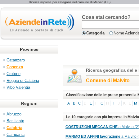
Ricerca imprese per categoria nel comune di Malvito (CS)
Cosa stai cercando?
Categoria
Nome Aziend
Province
Catanzaro
Cosenza
Ricerca geografica delle
Crotone
Comune di Malvito
Reggio di Calabria
Vibo Valentia
Classificazione delle Imprese presenti a 
Regioni
A
B
C
D
E
F
G
H
I
J
K
L
M
Abruzzo
Le 10 categorie con più imprese in Malvit
Basilicata
COSTRUZIONI MECCANICHE
a Malvito (2
Calabria
Campania
MARMO ED AFFINI lavorazione
a Malvito (