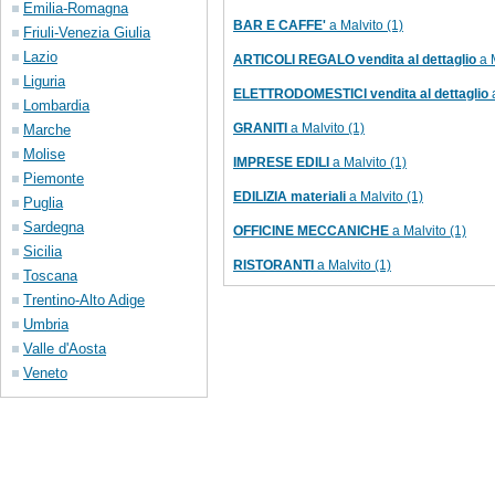
Emilia-Romagna
BAR E CAFFE'
a Malvito (1)
Friuli-Venezia Giulia
Lazio
ARTICOLI REGALO vendita al dettaglio
a M
Liguria
ELETTRODOMESTICI vendita al dettaglio
a
Lombardia
GRANITI
a Malvito (1)
Marche
Molise
IMPRESE EDILI
a Malvito (1)
Piemonte
EDILIZIA materiali
a Malvito (1)
Puglia
Sardegna
OFFICINE MECCANICHE
a Malvito (1)
Sicilia
RISTORANTI
a Malvito (1)
Toscana
Trentino-Alto Adige
Umbria
Valle d'Aosta
Veneto