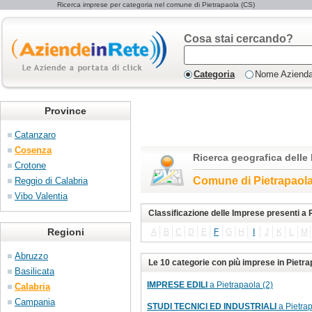
Ricerca imprese per categoria nel comune di Pietrapaola (CS)
Cosa stai cercando?
Categoria
Nome Aziend
Province
Catanzaro
Cosenza
Ricerca geografica delle
Crotone
Comune di Pietrapaol
Reggio di Calabria
Vibo Valentia
Classificazione delle Imprese presenti a 
Regioni
A
B
C
D
E
F
G
H
I
J
K
L
M
Abruzzo
Le 10 categorie con più imprese in Pietra
Basilicata
IMPRESE EDILI
a Pietrapaola (2)
Calabria
Campania
STUDI TECNICI ED INDUSTRIALI
a Pietrap