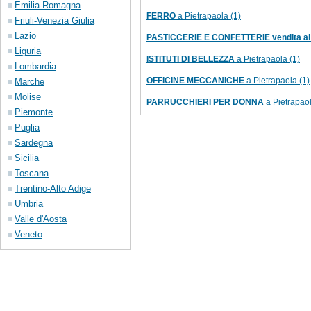
Emilia-Romagna
FERRO
a Pietrapaola (1)
Friuli-Venezia Giulia
Lazio
PASTICCERIE E CONFETTERIE vendita al 
Liguria
ISTITUTI DI BELLEZZA
a Pietrapaola (1)
Lombardia
OFFICINE MECCANICHE
a Pietrapaola (1)
Marche
Molise
PARRUCCHIERI PER DONNA
a Pietrapaol
Piemonte
Puglia
Sardegna
Sicilia
Toscana
Trentino-Alto Adige
Umbria
Valle d'Aosta
Veneto