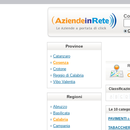
Co
C
Province
Catanzaro
Cosenza
R
Crotone
C
Reggio di Calabria
Vibo Valentia
Classificazi
Regioni
A
B
C
D
Abruzzo
Le 10 catego
Basilicata
PAVIMENTI
a 
Calabria
Campania
TABACCHER