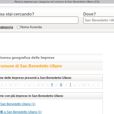
Ricerca imprese per categoria nel comune di San Benedetto Ullano (CS)
sa stai cercando?
Dove?
ategoria
Nome Azienda
icerca geografica delle Imprese
omune di San Benedetto Ullano
one delle Imprese presenti a San Benedetto Ullano
E
F
G
H
I
J
K
L
M
N
O
P
Q
R
S
T
U
V
W
X
Y
Z
rie con più imprese in San Benedetto Ullano
San Benedetto Ullano (1)
IE
a San Benedetto Ullano (1)