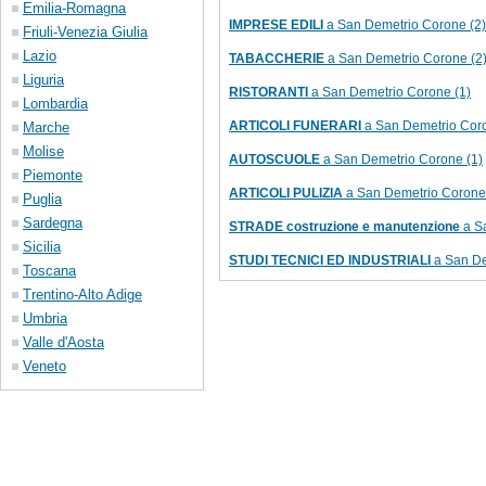
Emilia-Romagna
IMPRESE EDILI
a San Demetrio Corone (2)
Friuli-Venezia Giulia
Lazio
TABACCHERIE
a San Demetrio Corone (2
Liguria
RISTORANTI
a San Demetrio Corone (1)
Lombardia
ARTICOLI FUNERARI
a San Demetrio Coro
Marche
Molise
AUTOSCUOLE
a San Demetrio Corone (1)
Piemonte
ARTICOLI PULIZIA
a San Demetrio Corone 
Puglia
Sardegna
STRADE costruzione e manutenzione
a Sa
Sicilia
STUDI TECNICI ED INDUSTRIALI
a San De
Toscana
Trentino-Alto Adige
Umbria
Valle d'Aosta
Veneto