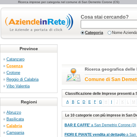
Ricerca imprese per categoria nel comune di San Demetrio Corone (CS)
Cosa stai cercando?
Categoria
Nome Aziend
Province
Catanzaro
Cosenza
Ricerca geografica delle
Crotone
Comune di San Demet
Reggio di Calabria
Vibo Valentia
Classificazione delle Imprese presenti 
Regioni
A
B
C
D
E
F
G
H
I
J
K
L
M
Abruzzo
Le 10 categorie con più imprese in San 
Basilicata
BAR E CAFFE'
a San Demetrio Corone (3)
Calabria
Campania
FIORI E PIANTE vendita al dettaglio
a San 