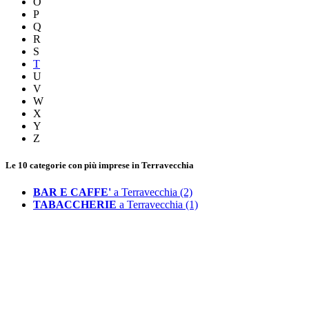
O
P
Q
R
S
T
U
V
W
X
Y
Z
Le 10 categorie con più imprese in Terravecchia
BAR E CAFFE'
a Terravecchia (2)
TABACCHERIE
a Terravecchia (1)