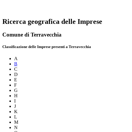
Ricerca geografica delle Imprese
Comune di Terravecchia
Classificazione delle Imprese presenti a Terravecchia
A
B
C
D
E
F
G
H
I
J
K
L
M
N