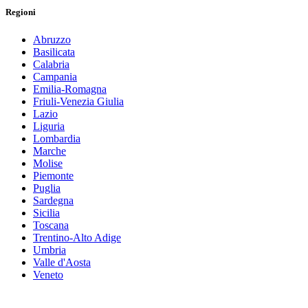
Regioni
Abruzzo
Basilicata
Calabria
Campania
Emilia-Romagna
Friuli-Venezia Giulia
Lazio
Liguria
Lombardia
Marche
Molise
Piemonte
Puglia
Sardegna
Sicilia
Toscana
Trentino-Alto Adige
Umbria
Valle d'Aosta
Veneto