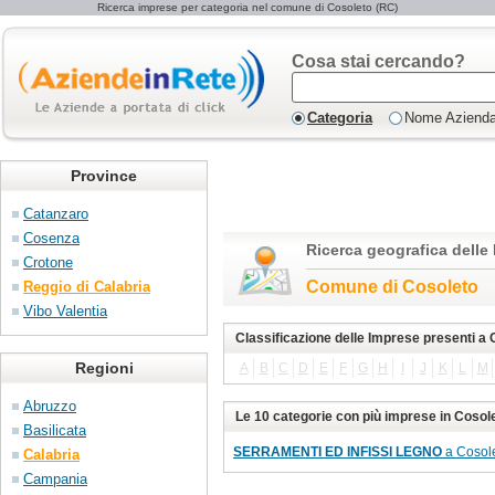
Ricerca imprese per categoria nel comune di Cosoleto (RC)
Cosa stai cercando?
Categoria
Nome Aziend
Province
Catanzaro
Cosenza
Ricerca geografica delle
Crotone
Comune di Cosoleto
Reggio di Calabria
Vibo Valentia
Classificazione delle Imprese presenti a
Regioni
A
B
C
D
E
F
G
H
I
J
K
L
M
Abruzzo
Le 10 categorie con più imprese in Cosol
Basilicata
SERRAMENTI ED INFISSI LEGNO
a Cosole
Calabria
Campania