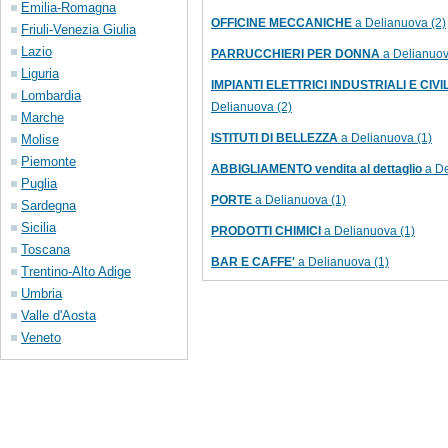
Emilia-Romagna
OFFICINE MECCANICHE
a Delianuova (2)
Friuli-Venezia Giulia
Lazio
PARRUCCHIERI PER DONNA
a Delianuov
Liguria
IMPIANTI ELETTRICI INDUSTRIALI E CIVILI
Lombardia
Delianuova (2)
Marche
ISTITUTI DI BELLEZZA
a Delianuova (1)
Molise
Piemonte
ABBIGLIAMENTO vendita al dettaglio
a De
Puglia
PORTE
a Delianuova (1)
Sardegna
Sicilia
PRODOTTI CHIMICI
a Delianuova (1)
Toscana
BAR E CAFFE'
a Delianuova (1)
Trentino-Alto Adige
Umbria
Valle d'Aosta
Veneto