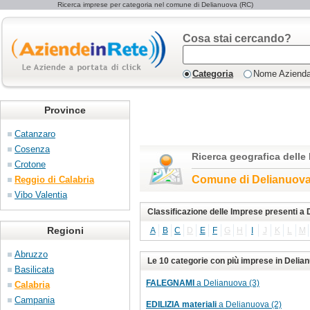
Ricerca imprese per categoria nel comune di Delianuova (RC)
Cosa stai cercando?
Categoria
Nome Aziend
Province
Catanzaro
Cosenza
Ricerca geografica delle
Crotone
Comune di Delianuov
Reggio di Calabria
Vibo Valentia
Classificazione delle Imprese presenti a
Regioni
A
B
C
D
E
F
G
H
I
J
K
L
M
Abruzzo
Le 10 categorie con più imprese in Delia
Basilicata
FALEGNAMI
a Delianuova (3)
Calabria
Campania
EDILIZIA materiali
a Delianuova (2)