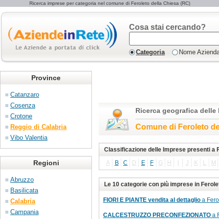
Ricerca imprese per categoria nel comune di Feroleto della Chiesa (RC)
Cosa stai cercando?
Categoria
Nome Aziend
Province
Catanzaro
Cosenza
Ricerca geografica delle
Crotone
Comune di Feroleto de
Reggio di Calabria
Vibo Valentia
Classificazione delle Imprese presenti a 
Regioni
A
B
C
D
E
F
G
H
I
J
K
L
M
Abruzzo
Le 10 categorie con più imprese in Ferole
Basilicata
FIORI E PIANTE vendita al dettaglio
a Fero
Calabria
Campania
CALCESTRUZZO PRECONFEZIONATO
a F