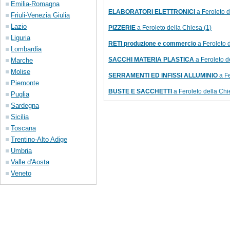
Emilia-Romagna
ELABORATORI ELETTRONICI
a Feroleto d
Friuli-Venezia Giulia
Lazio
PIZZERIE
a Feroleto della Chiesa (1)
Liguria
RETI produzione e commercio
a Feroleto d
Lombardia
SACCHI MATERIA PLASTICA
a Feroleto d
Marche
Molise
SERRAMENTI ED INFISSI ALLUMINIO
a Fe
Piemonte
BUSTE E SACCHETTI
a Feroleto della Chi
Puglia
Sardegna
Sicilia
Toscana
Trentino-Alto Adige
Umbria
Valle d'Aosta
Veneto