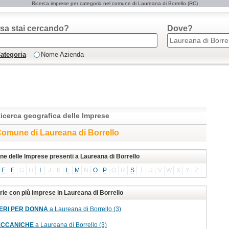
Ricerca imprese per categoria nel comune di Laureana di Borrello (RC)
sa stai cercando?
Dove?
ategoria
Nome Azienda
icerca geografica delle Imprese
omune di Laureana di Borrello
one delle Imprese presenti a Laureana di Borrello
E
F
G
H
I
J
K
L
M
N
O
P
Q
R
S
T
U
V
W
X
Y
Z
rie con più imprese in Laureana di Borrello
ERI PER DONNA
a Laureana di Borrello (3)
ECCANICHE
a Laureana di Borrello (3)