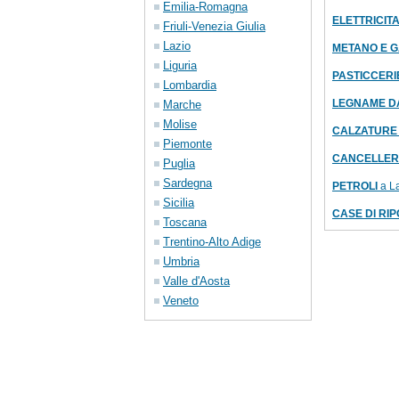
Emilia-Romagna
ELETTRICITA'
Friuli-Venezia Giulia
Lazio
METANO E GAS
Liguria
PASTICCERIE
Lombardia
LEGNAME D
Marche
Molise
CALZATURE ve
Piemonte
CANCELLER
Puglia
Sardegna
PETROLI
a La
Sicilia
CASE DI RI
Toscana
Trentino-Alto Adige
Umbria
Valle d'Aosta
Veneto