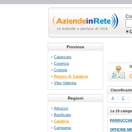
Co
C
Province
Catanzaro
Cosenza
R
Crotone
C
Reggio di Calabria
Vibo Valentia
Classificazi
Regioni
A
B
C
D
Abruzzo
Le 10 catego
Basilicata
PARRUCCHI
Calabria
Campania
OFFICINE M