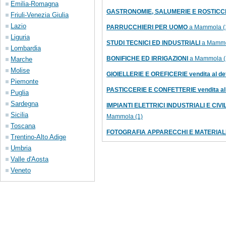
Emilia-Romagna
GASTRONOMIE, SALUMERIE E ROSTICC
Friuli-Venezia Giulia
Lazio
PARRUCCHIERI PER UOMO
a Mammola (
Liguria
STUDI TECNICI ED INDUSTRIALI
a Mammo
Lombardia
BONIFICHE ED IRRIGAZIONI
a Mammola (
Marche
Molise
GIOIELLERIE E OREFICERIE vendita al det
Piemonte
PASTICCERIE E CONFETTERIE vendita al 
Puglia
Sardegna
IMPIANTI ELETTRICI INDUSTRIALI E CIVILI
Sicilia
Mammola (1)
Toscana
FOTOGRAFIA APPARECCHI E MATERIALI ve
Trentino-Alto Adige
Umbria
Valle d'Aosta
Veneto