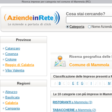
Ricerca imprese per categoria nel comune di Mammola (RC)
Cosa stai cercando?
Categoria
Nome Aziend
Province
Catanzaro
Cosenza
Ricerca geografica delle
Crotone
Comune di Mammola
Reggio di Calabria
Vibo Valentia
Classificazione delle Imprese presenti 
Regioni
A
B
C
D
E
F
G
H
I
J
K
L
M
Abruzzo
Le 10 categorie con più imprese in Mam
Basilicata
RISTORANTI
a Mammola (3)
Calabria
Campania
TABACCHERIE
a Mammola (2)