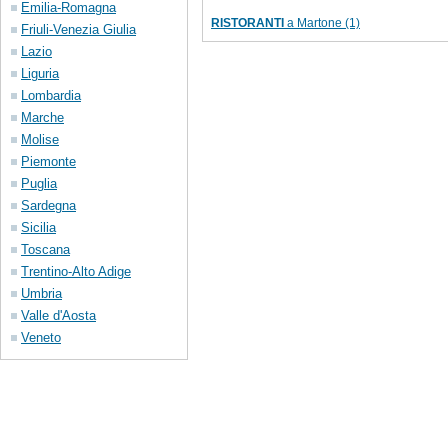
Emilia-Romagna
RISTORANTI
a Martone (1)
Friuli-Venezia Giulia
Lazio
Liguria
Lombardia
Marche
Molise
Piemonte
Puglia
Sardegna
Sicilia
Toscana
Trentino-Alto Adige
Umbria
Valle d'Aosta
Veneto