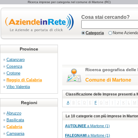
Ricerca imprese per categoria nel comune di Martone (RC)
Cosa stai cercando?
Categoria
Nome Aziend
Province
Catanzaro
Cosenza
Ricerca geografica delle
Crotone
Comune di Martone
Reggio di Calabria
Vibo Valentia
Classificazione delle Imprese presenti a
Regioni
A
B
C
D
E
F
G
H
I
J
K
L
M
Abruzzo
Le 10 categorie con più imprese in Marto
Basilicata
AUTOLINEE
a Martone (1)
Calabria
Campania
FALEGNAMI
a Martone (1)