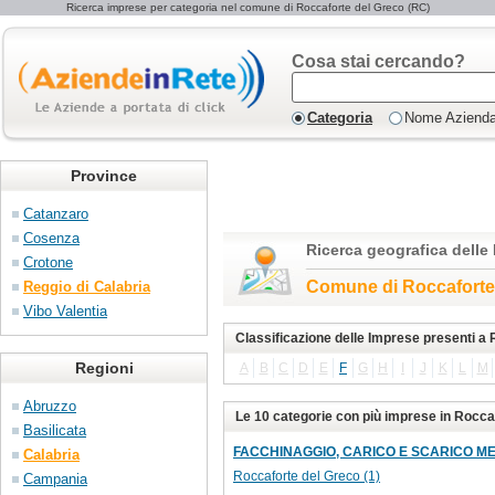
Ricerca imprese per categoria nel comune di Roccaforte del Greco (RC)
Cosa stai cercando?
Categoria
Nome Aziend
Province
Catanzaro
Cosenza
Ricerca geografica delle
Crotone
Comune di Roccaforte
Reggio di Calabria
Vibo Valentia
Classificazione delle Imprese presenti a
Regioni
A
B
C
D
E
F
G
H
I
J
K
L
M
Abruzzo
Le 10 categorie con più imprese in Rocca
Basilicata
FACCHINAGGIO, CARICO E SCARICO MER
Calabria
Roccaforte del Greco (1)
Campania