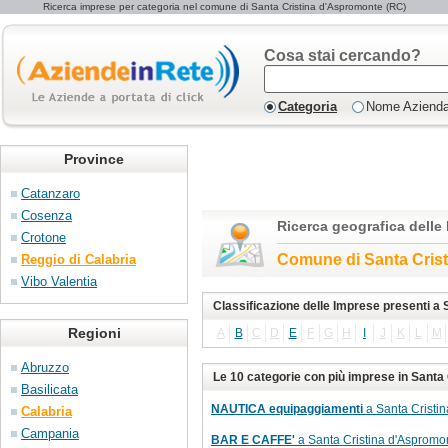
Ricerca imprese per categoria nel comune di Santa Cristina d'Aspromonte (RC)
Cosa stai cercando?
Categoria
Nome Aziend
Province
Catanzaro
Cosenza
Ricerca geografica delle
Crotone
Comune di Santa Cris
Reggio di Calabria
Vibo Valentia
Classificazione delle Imprese presenti a
Regioni
A
B
C
D
E
F
G
H
I
J
K
L
M
Abruzzo
Le 10 categorie con più imprese in Santa
Basilicata
NAUTICA equipaggiamenti
a Santa Cristin
Calabria
Campania
BAR E CAFFE'
a Santa Cristina d'Aspromon