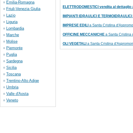
Emilia-Romagna
ELETTRODOMESTICI vendita al dettaglio
a
Friuli-Venezia Giulia
Lazio
IMPIANTI IDRAULICI E TERMOIDRAULICI
Liguria
IMPRESE EDILI
a Santa Cristina d'Aspromo
Lombardia
OFFICINE MECCANICHE
a Santa Cristina 
Marche
Molise
OLI VEGETALI
a Santa Cristina d'Aspromon
Piemonte
Puglia
Sardegna
Sicilia
Toscana
Trentino-Alto Adige
Umbria
Valle d'Aosta
Veneto