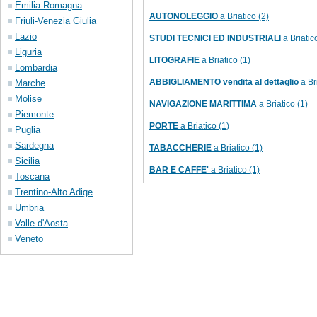
Emilia-Romagna
AUTONOLEGGIO
a Briatico (2)
Friuli-Venezia Giulia
Lazio
STUDI TECNICI ED INDUSTRIALI
a Briatic
Liguria
LITOGRAFIE
a Briatico (1)
Lombardia
ABBIGLIAMENTO vendita al dettaglio
a Bri
Marche
Molise
NAVIGAZIONE MARITTIMA
a Briatico (1)
Piemonte
PORTE
a Briatico (1)
Puglia
Sardegna
TABACCHERIE
a Briatico (1)
Sicilia
BAR E CAFFE'
a Briatico (1)
Toscana
Trentino-Alto Adige
Umbria
Valle d'Aosta
Veneto