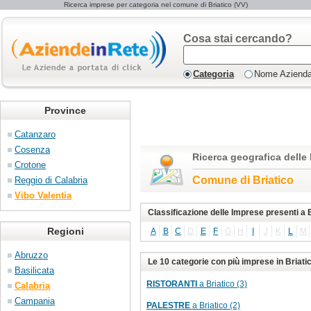
Ricerca imprese per categoria nel comune di Briatico (VV)
Cosa stai cercando?
Categoria
Nome Aziend
Province
Catanzaro
Cosenza
Ricerca geografica delle
Crotone
Comune di Briatico
Reggio di Calabria
Vibo Valentia
Classificazione delle Imprese presenti a 
Regioni
A
B
C
D
E
F
G
H
I
J
K
L
M
Abruzzo
Le 10 categorie con più imprese in Briati
Basilicata
RISTORANTI
a Briatico (3)
Calabria
Campania
PALESTRE
a Briatico (2)