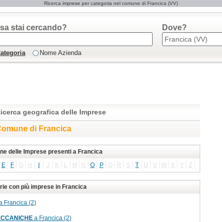
Ricerca imprese per categoria nel comune di Francica (VV)
sa stai cercando?
Dove?
ategoria
Nome Azienda
icerca geografica delle Imprese
omune di Francica
one delle Imprese presenti a Francica
E
F
G
H
I
J
K
L
M
N
O
P
Q
R
S
T
U
V
W
X
Y
Z
rie con più imprese in Francica
a Francica (2)
ECCANICHE
a Francica (2)