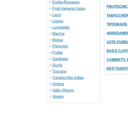
Emilia-Romagna
PIROTECNICA
Friuli-Venezia Giulia
Lazio
TABACCHER
Liguria
TIPOGRAFIE
Lombardia
ARREDAMEN
Marche
Molise
ASTE PUBB
Piemonte
BAR E CAFF
Puglia
Sardegna
CAMINETTI,
Sicilia
ENTI TURIST
Toscana
Trentino-Alto Adige
Umbria
Valle d'Aosta
Veneto