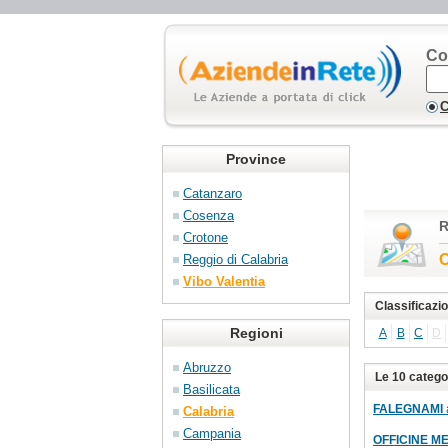
Co
C
Province
Catanzaro
Cosenza
R
Crotone
C
Reggio di Calabria
Vibo Valentia
Classificazi
Regioni
A
B
C
D
Abruzzo
Le 10 catego
Basilicata
FALEGNAMI
Calabria
Campania
OFFICINE M