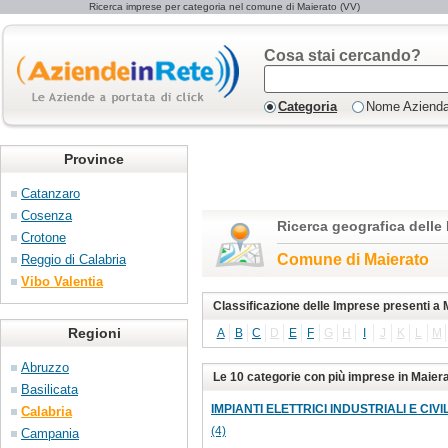
Ricerca imprese per categoria nel comune di Maierato (VV)
Cosa stai cercando?
Categoria
Nome Aziend
Province
Catanzaro
Cosenza
Ricerca geografica delle
Crotone
Comune di Maierato
Reggio di Calabria
Vibo Valentia
Classificazione delle Imprese presenti a 
Regioni
A
B
C
D
E
F
G
H
I
J
K
L
M
Abruzzo
Le 10 categorie con più imprese in Maier
Basilicata
IMPIANTI ELETTRICI INDUSTRIALI E CIVILI
Calabria
(4)
Campania