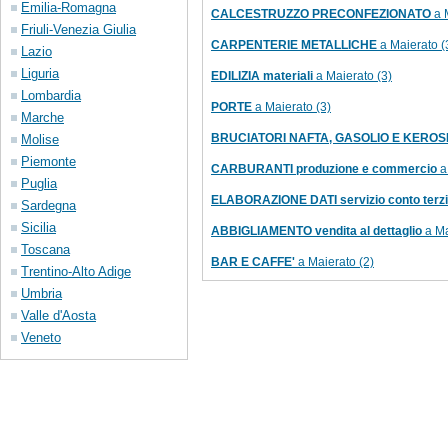
Emilia-Romagna
CALCESTRUZZO PRECONFEZIONATO
a M
Friuli-Venezia Giulia
CARPENTERIE METALLICHE
a Maierato (
Lazio
Liguria
EDILIZIA materiali
a Maierato (3)
Lombardia
PORTE
a Maierato (3)
Marche
BRUCIATORI NAFTA, GASOLIO E KEROS
Molise
Piemonte
CARBURANTI produzione e commercio
a
Puglia
ELABORAZIONE DATI servizio conto terzi
Sardegna
Sicilia
ABBIGLIAMENTO vendita al dettaglio
a Ma
Toscana
BAR E CAFFE'
a Maierato (2)
Trentino-Alto Adige
Umbria
Valle d'Aosta
Veneto