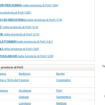
ERI PER DONNA
nella provincia di Forlì (184)
a provincia di Forlì (182)
CI ED INDUSTRIALI
nella provincia di Forlì (179)
E'
nella provincia di Forlì (174)
IE
nella provincia di Forlì (173)
 LATTONIERI
nella provincia di Forlì (141)
LI
nella provincia di Forlì (140)
TI BALNEARI
nella provincia di Forlì (129)
provincia di Forlì
agna
Bertinoro
Borghi
me e Terra del
Cesena
Cesenatico
Romagna
Dovadola
Forlì
Galeata
Gambettola
Longiano
Meldola