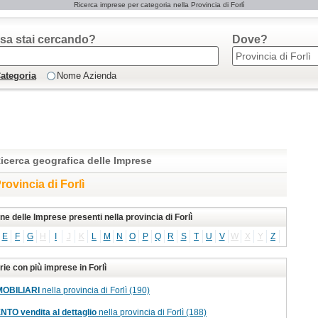
Ricerca imprese per categoria nella Provincia di Forlì
sa stai cercando?
Dove?
ategoria
Nome Azienda
icerca geografica delle Imprese
rovincia di Forlì
ne delle Imprese presenti nella provincia di Forlì
E
F
G
H
I
J
K
L
M
N
O
P
Q
R
S
T
U
V
W
X
Y
Z
ie con più imprese in Forlì
MOBILIARI
nella provincia di Forlì (190)
O vendita al dettaglio
nella provincia di Forlì (188)