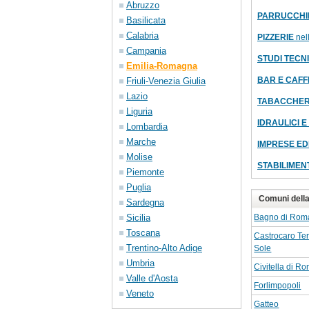
Abruzzo
PARRUCCHI
Basilicata
Calabria
PIZZERIE
nell
Campania
STUDI TECNI
Emilia-Romagna
BAR E CAFF
Friuli-Venezia Giulia
Lazio
TABACCHER
Liguria
IDRAULICI E
Lombardia
Marche
IMPRESE EDI
Molise
STABILIMEN
Piemonte
Puglia
Comuni della 
Sardegna
Sicilia
Bagno di Rom
Toscana
Castrocaro Ter
Trentino-Alto Adige
Sole
Umbria
Civitella di 
Valle d'Aosta
Forlimpopoli
Veneto
Gatteo