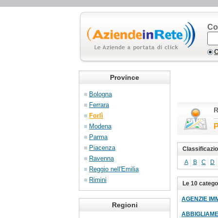
Co
C
Province
Bologna
Ferrara
R
Forlì
P
Modena
Parma
Piacenza
Classificazio
Ravenna
A
B
C
D
Reggio nell'Emilia
Rimini
Le 10 categor
AGENZIE IM
Regioni
ABBIGLIAMENT