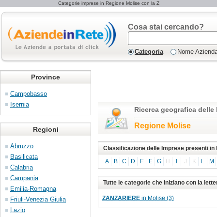
Categorie imprese in Regione Molise con la Z
Cosa stai cercando?
Categoria
Nome Aziend
Province
Campobasso
Isernia
Ricerca geografica delle
Regione Molise
Regioni
Abruzzo
Classificazione delle Imprese presenti in
Basilicata
A
B
C
D
E
F
G
H
I
J
K
L
M
Calabria
Campania
Tutte le categorie che iniziano con la lette
Emilia-Romagna
ZANZARIERE
in Molise (3)
Friuli-Venezia Giulia
Lazio