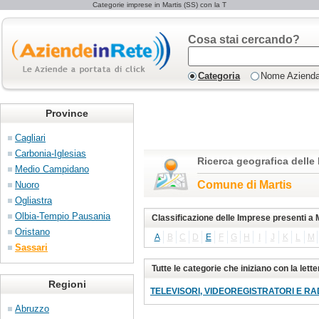
Categorie imprese in Martis (SS) con la T
Cosa stai cercando?
Categoria
Nome Aziend
Province
Cagliari
Carbonia-Iglesias
Ricerca geografica delle
Medio Campidano
Comune di Martis
Nuoro
Ogliastra
Olbia-Tempio Pausania
Classificazione delle Imprese presenti a 
Oristano
A
B
C
D
E
F
G
H
I
J
K
L
M
Sassari
Tutte le categorie che iniziano con la lette
Regioni
TELEVISORI, VIDEOREGISTRATORI E RADIO
Abruzzo