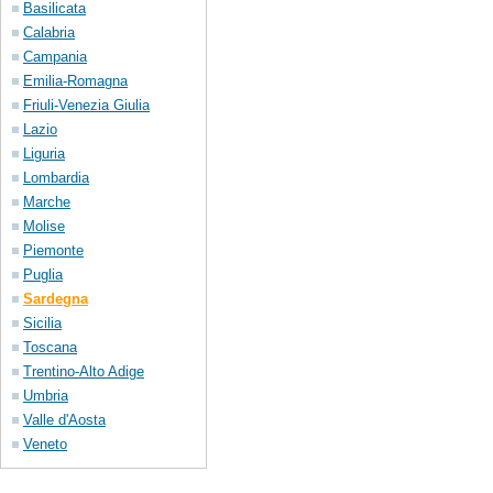
Basilicata
Calabria
Campania
Emilia-Romagna
Friuli-Venezia Giulia
Lazio
Liguria
Lombardia
Marche
Molise
Piemonte
Puglia
Sardegna
Sicilia
Toscana
Trentino-Alto Adige
Umbria
Valle d'Aosta
Veneto