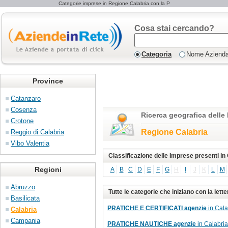
Categorie imprese in Regione Calabria con la P
Cosa stai cercando?
Categoria
Nome Aziend
Province
Catanzaro
Cosenza
Ricerca geografica delle
Crotone
Regione Calabria
Reggio di Calabria
Vibo Valentia
Classificazione delle Imprese presenti in
Regioni
A
B
C
D
E
F
G
H
I
J
K
L
M
Abruzzo
Tutte le categorie che iniziano con la lette
Basilicata
PRATICHE E CERTIFICATI agenzie
in Cala
Calabria
Campania
PRATICHE NAUTICHE agenzie
in Calabria