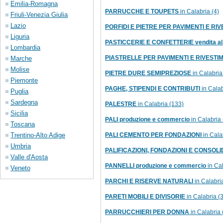
Emilia-Romagna
PARRUCCHE E TOUPETS
in Calabria (4)
Friuli-Venezia Giulia
Lazio
PORFIDI E PIETRE PER PAVIMENTI E RIV
Liguria
PASTICCERIE E CONFETTERIE vendita al 
Lombardia
PIASTRELLE PER PAVIMENTI E RIVESTI
Marche
Molise
PIETRE DURE SEMIPREZIOSE
in Calabria
Piemonte
PAGHE, STIPENDI E CONTRIBUTI
in Calab
Puglia
Sardegna
PALESTRE
in Calabria (133)
Sicilia
PALI produzione e commercio
in Calabria 
Toscana
Trentino-Alto Adige
PALI CEMENTO PER FONDAZIONI
in Cala
Umbria
PALIFICAZIONI, FONDAZIONI E CONSOL
Valle d'Aosta
PANNELLI produzione e commercio
in Cal
Veneto
PARCHI E RISERVE NATURALI
in Calabria
PARETI MOBILI E DIVISORIE
in Calabria (3
PARRUCCHIERI PER DONNA
in Calabria 