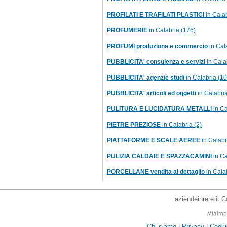
PROFILATI E TRAFILATI PLASTICI
in Calab
PROFUMERIE
in Calabria (176)
PROFUMI produzione e commercio
in Cala
PUBBLICITA' consulenza e servizi
in Cala
PUBBLICITA' agenzie studi
in Calabria (10
PUBBLICITA' articoli ed oggetti
in Calabria
PULITURA E LUCIDATURA METALLI
in Ca
PIETRE PREZIOSE
in Calabria (2)
PIATTAFORME E SCALE AEREE
in Calabr
PULIZIA CALDAIE E SPAZZACAMINI
in Ca
PORCELLANE vendita al dettaglio
in Calab
aziendeinrete.it 
Chi siamo
|
Privacy
|
Cooki