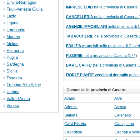
Emilia-Romagna
IMPRESE EDILI
nella provincia di Caserta 
Friuli-Venezia Giulia
Lazio
CANCELLERIA
nella provincia di Caserta 
Liguria
AGENZIE IMMOBILIARI
nella provincia di 
Lombardia
TABACCHERIE
nella provincia di Caserta 
Marche
Molise
EDILIZIA materiali
nella provincia di Caser
Piemonte
PIZZERIE
nella provincia di Caserta (174)
Puglia
Sardegna
BAR E CAFFE'
nella provincia di Caserta (
Sicilia
FIORI E PIANTE vendita al dettaglio
nella 
Toscana
Trentino-Alto Adige
Comuni della provincia di Caserta
Umbria
Valle d'Aosta
Ailano
Alife
Veneto
Arienzo
Aversa
Bellona
Caianello
Calvi Risorta
Camigliano
Capodrise
Capriati a Volt