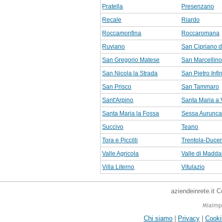
Pratella
Presenzano
Recale
Riardo
Roccamonfina
Roccaromana
Ruviano
San Cipriano d
San Gregorio Matese
San Marcellin
San Nicola la Strada
San Pietro Infi
San Prisco
San Tammaro
Sant'Arpino
Santa Maria a 
Santa Maria la Fossa
Sessa Aurunc
Succivo
Teano
Tora e Piccilli
Trentola-Duce
Valle Agricola
Valle di Madda
Villa Literno
Vitulazio
aziendeinrete.it 
Chi siamo
|
Privacy
|
Cooki