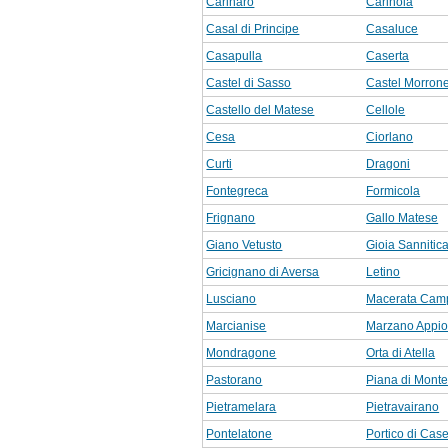
Carinaro
Carinola
Casal di Principe
Casaluce
Casapulla
Caserta
Castel di Sasso
Castel Morron
Castello del Matese
Cellole
Cesa
Ciorlano
Curti
Dragoni
Fontegreca
Formicola
Frignano
Gallo Matese
Giano Vetusto
Gioia Sannitic
Gricignano di Aversa
Letino
Lusciano
Macerata Cam
Marcianise
Marzano Appi
Mondragone
Orta di Atella
Pastorano
Piana di Mont
Pietramelara
Pietravairano
Pontelatone
Portico di Case