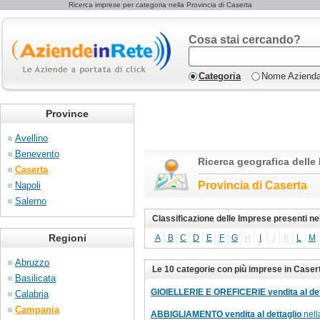
Ricerca imprese per categoria nella Provincia di Caserta
Cosa stai cercando?
Categoria
Nome Aziend
Province
Avellino
Benevento
Ricerca geografica delle
Caserta
Provincia di Caserta
Napoli
Salerno
Classificazione delle Imprese presenti ne
Regioni
A
B
C
D
E
F
G
H
I
J
K
L
M
Abruzzo
Le 10 categorie con più imprese in Caser
Basilicata
GIOIELLERIE E OREFICERIE vendita al det
Calabria
Campania
ABBIGLIAMENTO vendita al dettaglio
nell