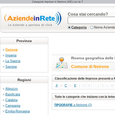
Categorie imprese in Neirone (GE) con la T
Cosa stai cercando?
Categoria
Nome Aziend
Province
Genova
Imperia
Ricerca geografica delle
La Spezia
Comune di Neirone
Savona
Classificazione delle Imprese presenti a 
Regioni
A
B
C
D
E
F
G
H
I
J
K
L
M
Abruzzo
Basilicata
Tutte le categorie che iniziano con la lett
Calabria
TIPOGRAFIE
a Neirone (2)
Campania
Emilia-Romagna