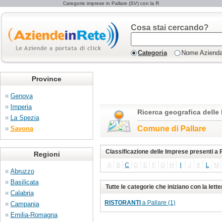
Categorie imprese in Pallare (SV) con la R
Cosa stai cercando?
Categoria
Nome Aziend
Province
Genova
Imperia
Ricerca geografica delle
La Spezia
Comune di Pallare
Savona
Classificazione delle Imprese presenti a 
Regioni
A
B
C
D
E
F
G
H
I
J
K
L
M
Abruzzo
Basilicata
Tutte le categorie che iniziano con la lett
Calabria
RISTORANTI
a Pallare (1)
Campania
Emilia-Romagna