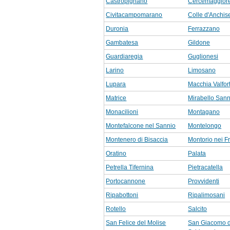
Castropignano
Cercemaggior
Civitacampomarano
Colle d'Anchis
Duronia
Ferrazzano
Gambatesa
Gildone
Guardiaregia
Guglionesi
Larino
Limosano
Lupara
Macchia Valfor
Matrice
Mirabello Sann
Monacilioni
Montagano
Montefalcone nel Sannio
Montelongo
Montenero di Bisaccia
Montorio nei F
Oratino
Palata
Petrella Tifernina
Pietracatella
Portocannone
Provvidenti
Ripabottoni
Ripalimosani
Rotello
Salcito
San Felice del Molise
San Giacomo d