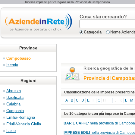
Ricerca imprese per categoria nella Provincia di Campobasso
Cosa stai cercando?
Categoria
Nome Aziend
Province
Campobasso
Isernia
Ricerca geografica delle
Provincia di Campoba
Regioni
Abruzzo
Classificazione delle Imprese presenti n
Basilicata
A
B
C
D
E
F
G
H
I
J
K
L
M
Calabria
Campania
Le 10 categorie con più imprese in Cam
Emilia-Romagna
BAR E CAFFE'
nella provincia di Campoba
Friuli-Venezia Giulia
Lazio
IMPRESE EDILI
nella provincia di Campob