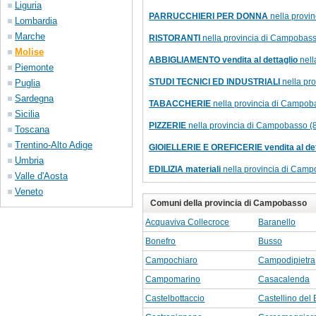
Liguria
PARRUCCHIERI PER DONNA
nella provi
Lombardia
Marche
RISTORANTI
nella provincia di Campobass
Molise
ABBIGLIAMENTO vendita al dettaglio
nell
Piemonte
STUDI TECNICI ED INDUSTRIALI
nella pr
Puglia
Sardegna
TABACCHERIE
nella provincia di Campob
Sicilia
PIZZERIE
nella provincia di Campobasso (
Toscana
Trentino-Alto Adige
GIOIELLERIE E OREFICERIE vendita al det
Umbria
EDILIZIA materiali
nella provincia di Camp
Valle d'Aosta
Veneto
Comuni della provincia di Campobasso
Acquaviva Collecroce
Baranello
Bonefro
Busso
Campochiaro
Campodipietra
Campomarino
Casacalenda
Castelbottaccio
Castellino del 