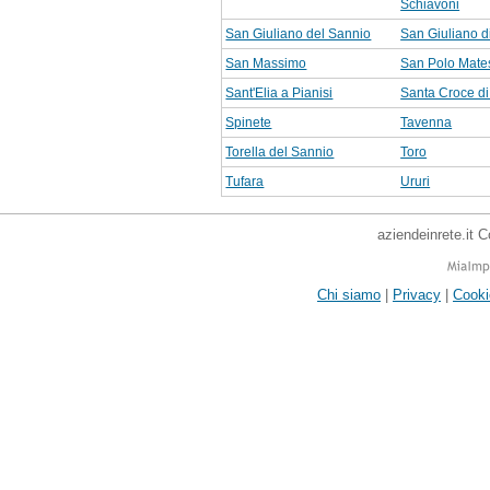
Schiavoni
San Giuliano del Sannio
San Giuliano d
San Massimo
San Polo Mate
Sant'Elia a Pianisi
Santa Croce d
Spinete
Tavenna
Torella del Sannio
Toro
Tufara
Ururi
aziendeinrete.it 
Chi siamo
|
Privacy
|
Cooki