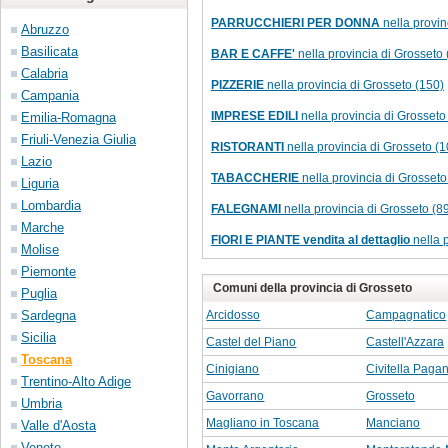
PARRUCCHIERI PER DONNA
nella provin
Abruzzo
Basilicata
BAR E CAFFE'
nella provincia di Grosseto 
Calabria
PIZZERIE
nella provincia di Grosseto (150)
Campania
IMPRESE EDILI
nella provincia di Grosseto
Emilia-Romagna
Friuli-Venezia Giulia
RISTORANTI
nella provincia di Grosseto (1
Lazio
TABACCHERIE
nella provincia di Grosseto
Liguria
Lombardia
FALEGNAMI
nella provincia di Grosseto (8
Marche
FIORI E PIANTE vendita al dettaglio
nella p
Molise
Piemonte
Comuni della provincia di Grosseto
Puglia
Sardegna
Arcidosso
Campagnatico
Sicilia
Castel del Piano
Castell'Azzara
Toscana
Cinigiano
Civitella Paga
Trentino-Alto Adige
Gavorrano
Grosseto
Umbria
Magliano in Toscana
Manciano
Valle d'Aosta
Veneto