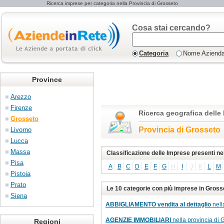
Ricerca imprese per categoria nella Provincia di Grosseto
Cosa stai cercando?
Categoria
Nome Aziend
Province
Arezzo
Firenze
Ricerca geografica delle
Grosseto
Provincia di Grosseto
Livorno
Lucca
Massa
Classificazione delle Imprese presenti ne
Pisa
A
B
C
D
E
F
G
H
I
J
K
L
M
Pistoia
Prato
Le 10 categorie con più imprese in Gross
Siena
ABBIGLIAMENTO vendita al dettaglio
nell
AGENZIE IMMOBILIARI
nella provincia di 
Regioni