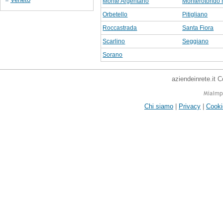
Monte Argentario
Monterotondo 
Orbetello
Pitigliano
Roccastrada
Santa Fiora
Scarlino
Seggiano
Sorano
aziendeinrete.it 
Chi siamo
|
Privacy
|
Cooki