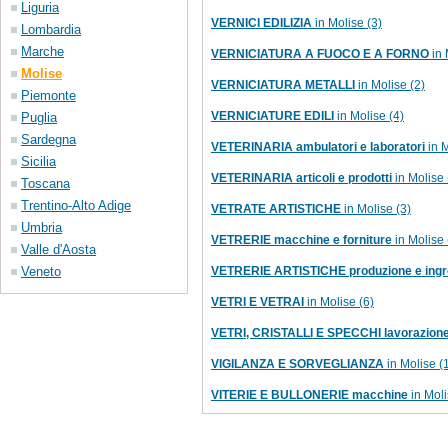
Liguria
VERNICI EDILIZIA
in Molise (3)
Lombardia
Marche
VERNICIATURA A FUOCO E A FORNO
in 
Molise
VERNICIATURA METALLI
in Molise (2)
Piemonte
VERNICIATURE EDILI
in Molise (4)
Puglia
Sardegna
VETERINARIA ambulatori e laboratori
in M
Sicilia
VETERINARIA articoli e prodotti
in Molise 
Toscana
Trentino-Alto Adige
VETRATE ARTISTICHE
in Molise (3)
Umbria
VETRERIE macchine e forniture
in Molise 
Valle d'Aosta
Veneto
VETRERIE ARTISTICHE produzione e ing
VETRI E VETRAI
in Molise (6)
VETRI, CRISTALLI E SPECCHI lavorazione 
VIGILANZA E SORVEGLIANZA
in Molise (
VITERIE E BULLONERIE macchine
in Moli