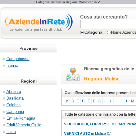
Categorie imprese in Regione Molise con la V
Cosa stai cercando?
Categoria
Nome Aziend
Province
Campobasso
Isernia
Ricerca geografica delle
Regione Molise
Regioni
Abruzzo
Classificazione delle Imprese presenti in
Basilicata
A
B
C
D
E
F
G
H
I
J
K
L
M
Calabria
Campania
Tutte le categorie che iniziano con la lette
Emilia-Romagna
VIDEOGIOCHI, FLIPPERS E BILIARDINI vend
Friuli-Venezia Giulia
Lazio
VERNICI AUTO
in Molise (1)