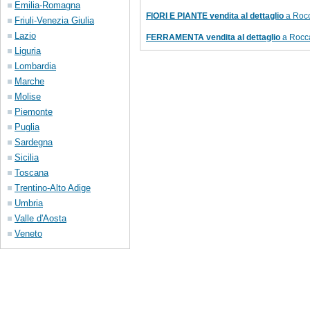
Emilia-Romagna
FIORI E PIANTE vendita al dettaglio
a Rocc
Friuli-Venezia Giulia
Lazio
FERRAMENTA vendita al dettaglio
a Rocca
Liguria
Lombardia
Marche
Molise
Piemonte
Puglia
Sardegna
Sicilia
Toscana
Trentino-Alto Adige
Umbria
Valle d'Aosta
Veneto