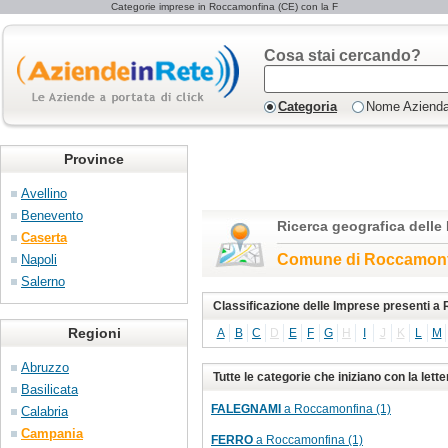
Categorie imprese in Roccamonfina (CE) con la F
Cosa stai cercando?
Categoria
Nome Aziend
Province
Avellino
Benevento
Ricerca geografica delle
Caserta
Comune di Roccamonf
Napoli
Salerno
Classificazione delle Imprese presenti 
Regioni
A
B
C
D
E
F
G
H
I
J
K
L
M
Abruzzo
Tutte le categorie che iniziano con la let
Basilicata
FALEGNAMI
a Roccamonfina (1)
Calabria
Campania
FERRO
a Roccamonfina (1)