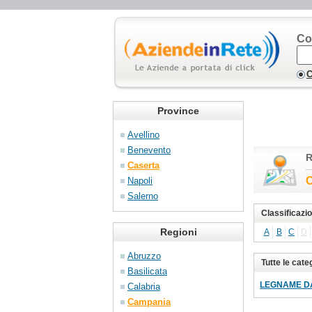
Co
C
Province
Avellino
Benevento
R
Caserta
C
Napoli
Salerno
Classificazi
Regioni
A
B
C
D
Abruzzo
Tutte le cate
Basilicata
LEGNAME D
Calabria
Campania