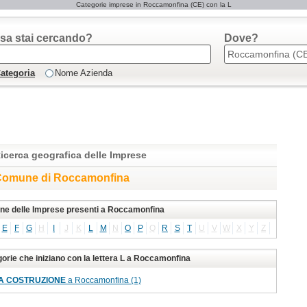
Categorie imprese in Roccamonfina (CE) con la L
sa stai cercando?
Dove?
ategoria
Nome Azienda
icerca geografica delle Imprese
omune di Roccamonfina
one delle Imprese presenti a Roccamonfina
E
F
G
H
I
J
K
L
M
N
O
P
Q
R
S
T
U
V
W
X
Y
Z
gorie che iniziano con la lettera L a Roccamonfina
A COSTRUZIONE
a Roccamonfina (1)