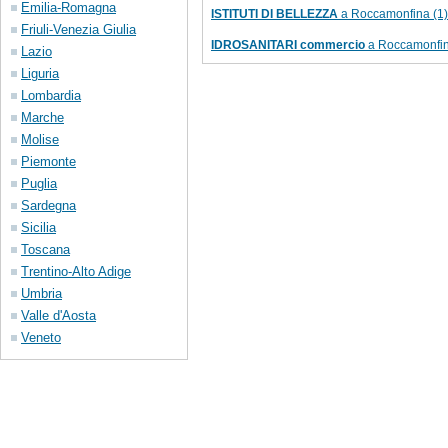
Emilia-Romagna
ISTITUTI DI BELLEZZA
a Roccamonfina (1)
Friuli-Venezia Giulia
IDROSANITARI commercio
a Roccamonfin
Lazio
Liguria
Lombardia
Marche
Molise
Piemonte
Puglia
Sardegna
Sicilia
Toscana
Trentino-Alto Adige
Umbria
Valle d'Aosta
Veneto