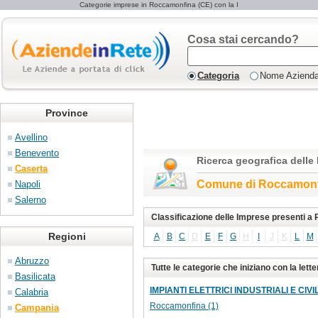
Categorie imprese in Roccamonfina (CE) con la I
Cosa stai cercando?
Categoria
Nome Aziend
Province
Avellino
Benevento
Ricerca geografica delle
Caserta
Comune di Roccamonf
Napoli
Salerno
Classificazione delle Imprese presenti 
Regioni
A
B
C
D
E
F
G
H
I
J
K
L
M
Abruzzo
Tutte le categorie che iniziano con la let
Basilicata
IMPIANTI ELETTRICI INDUSTRIALI E CIVILI
Calabria
Roccamonfina (1)
Campania