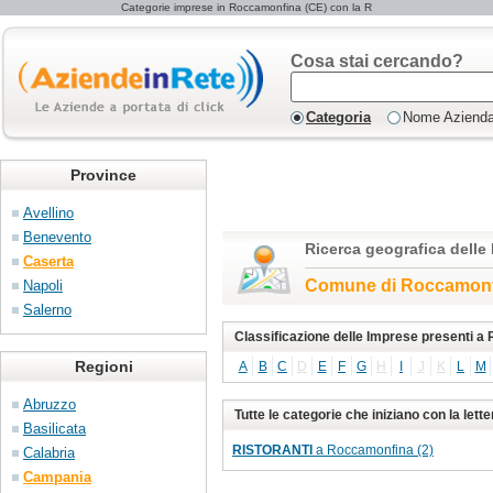
Categorie imprese in Roccamonfina (CE) con la R
Cosa stai cercando?
Categoria
Nome Aziend
Province
Avellino
Benevento
Ricerca geografica delle
Caserta
Comune di Roccamonf
Napoli
Salerno
Classificazione delle Imprese presenti 
Regioni
A
B
C
D
E
F
G
H
I
J
K
L
M
Abruzzo
Tutte le categorie che iniziano con la le
Basilicata
RISTORANTI
a Roccamonfina (2)
Calabria
Campania